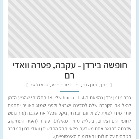
חופשה בירדן - עקבה, פטרה וואדי
רם
[
ירדן
,
בטן-גב
,
טיולים בטבע
,
פופולארי
]
כבר מזמן ירדן נמצאת ב-bucket list שלי, אז החלטתי שהגיע הזמן
לנצל את הקרבה שלה למדינת ישראל ולפני שמזג האוויר יתחמם
יותר מידי לצאת לטיול עם חברתי, ניקי, שכלל את עקבה (עיר נופש
לחופי הים האדום, בשליש מחיר מאילת), פטרה (העיר העתיקה,
שזכתה בתואר אחת משבעת פלאי תבל החדשים) וואדי רם (המדבר
המדהים על חולותיו האדומים האינסופיים).