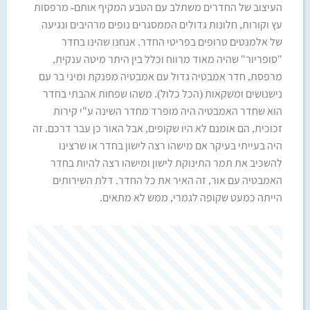
העיצוב של החדרים משתלב עם הטבע המקיף אותם- מרפסות
עץ וקורות, חלונות גדולים הממסגרים נופים מרהיבים ונגיעה
של אלמנטים טרופים בפריטי החדר. אנחנו שהינו בחדר
"סופריור" שהיה מאוד מרווח וכלל בין היתר מיטה ענקית,
מרפסת, חדר אמבטיה גדול עם אמבטיה מפנקת ומיני בר עם
נישנושים ומשקאות (הכל כלול). משהו שפחות אהבתי בחדר
הוא שחדר האמבטיה היה מופרד מחדר השינה ע"י קירות
זכוכית, הם אומנם לא היו שקופים, אבל האור כן עבר דרכם. זה
היה בעייתי בעיקר אם מישהו רצה לישון בחדר או שרצינו
להשכיב את תמר התינוקת לישון ומישהו רצה להיות בחדר
האמבטיה עם אור, זה האיר את כל החדר. דלת השירותים
הייתה כמעט שקופה לגמרי, ממש לא מתאים.