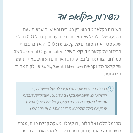
השירות בקלאב מד
השירות בקלאב מד הוא בין הטובים והאישיים שראיתי. עם
ההגעה שלנו לנמל של האי, חיכו לנו, עם חיוך גדול G.Oים. למי
שלא מכיר את המונחים של קלאב מד: G.O. הוא חבר בצוות
הבידור של קלאב מד, קיצור של 'Gentil Organisateur' - משהו
כמו 'חבר צוות אדיב' בצרפתית. האורחים השוהים באתר נופש
של קלאב מד נקראים G.M., 'Gentil Member' או 'לקוח אדיב'
בצרפתית.
בגלל הפופולאריות ההולכת וגדלה של סיישל בקרב
הישראלים, מועסקות בקלאב מדG.O. ישראליות דוברות
עברית! הן עובדות בעיקר במועדון של הילדים (בהחלט
יתרון אם הילד שלכם אינו דובר אנגלית או צרפתית).
מהנמל הלכנו אל הלובי, בו קיבלנו משקה קבלת פנים, מגבת
ידיים חמה להתרעננות והסבירו לנו כל מה שאנחנו צריכים