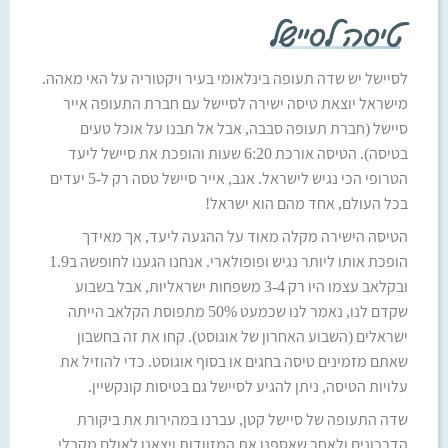
טיסה לסיישל
לסיישל יש שדה תעופה בינלאומי בעיר ויקטוריה על האי מאהה.
מישראל יוצאת טיסה ישירה לסיישל עם חברת התעופה אייר
סיישל (חברת תעופה סבבה, אבל אל תבנו על אוכל טעים
בטיסה). הטיסה אורכת 6:20 שעות והופכת את סיישל ליעד
הטרופי הכי נגיש לישראל. אגב, אייר סיישל טסה רק ל-5 יעדים
בכל העולם, אחד מהם הוא ישראל!
הטיסה הישירה מקלה מאוד על ההגעה ליעד, אך מאידך
הופכת אותו ליותר נגיש ופופולארי. אנחנו הגענו לחופשה ב1.9
ובקלאב עצמו היו רק 3-4 משפחות ישראליות, אבל בשבוע
שקדם לנו, נאמר לנו שכמעט 50% מתפוסת הקלאב הייתה
ישראלים (השבוע האחרון של אוגוסט). קחו את זה בחשבון
שאתם מזמינים טיסה בחגים או בסוף אוגוסט. כדי להוזיל את
עלויות הטיסה, ניתן להגיע לסיישל גם בטיסות קונקשיין.
שדה התעופה של סיישל קטן, עברנו במהירות את ביקורת
הדרכונים ולאחר שאספנו את המזוודות ויצאנו לאולם מקבלי