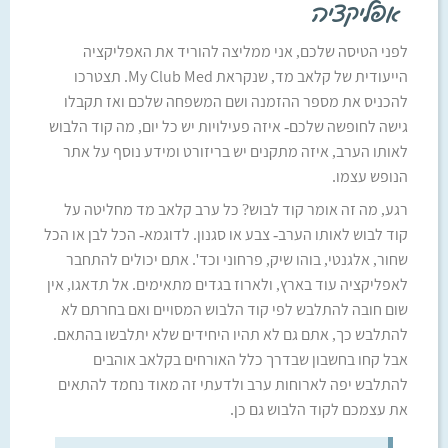
אפליקציה
לפני הטיסה שלכם, אני ממליצה להוריד את האפליקציה
הייעודית של קלאב מד, שנקראת My Club Med. תצטרכו
להכניס את מספר ההזמנה ושם המשפחה שלכם ואז תקבלו
גישה לחופשה שלכם- איזה פעילויות יש כל יום, מה קוד הלבוש
לאותו הערב, איזה מתקנים יש בריזורט ומידע נוסף על אתר
הנופש עצמו.
רגע, מה זה אומר קוד לבוש? כל ערב קלאב מד מחליטה על
קוד לבוש לאותו הערב- צבע או סגנון. לדוגמא- הכל לבן או הכל
שחור, אלגנטי, בוהו שיק, פרחוני וכד'. אתם יכולים להתחבר
לאפליקציה עוד בארץ, ולארוז בגדים מתאימים. אל תדאגו, אין
שום חובה להתלבש לפי קוד הלבוש המסויים ואם בחרתם לא
להתלבש כך, אתם גם לא תהיו היחידים שלא יתלבשו בהתאם.
אבל קחו בחשבון שבדרך כלל האורחים בקלאב אוהבים
להתלבש יפה לארוחות ערב ולדעתי זה מאוד נחמד להתאים
את עצמכם לקוד הלבוש גם כן.