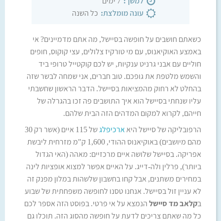
7 ימים
למשך:
כל השנה
עונה מומלצת:
כשאתם חושבים על חופשה בסיישל, מה אתם מדמיינים? אי
באמצע האוקיאנוס, עם מי טורקיז צלולים, עצי קוקוס, חופים
חוליים עם אבני גרניט ענקיות, יש לכם קוקטייל טרופי ביד
והשמש מלטפת את גופכם. טוב חברים, אני שמחה לבשר שזה
בהחלט לא רחוק מהמציאות בסיישל. הדבר הראשון שחשבתי
עליו שנחתי בסיישל הוא איך התושבים פה זכו בהגרלה של
חייהם, לקרוא למקום המדהים הזה הבית שלהם.
הרפובליקה של סיישל היא
ארכיפלג
של 115 איים (אשר רק 30
מהם מיושבים) באוקיאנוס ההודי, 1,600 ק"מ מזרחית ליבשת
אפריקה. בסיישל שלושה איים מרכזיים: מאהה (האי הגדול
ביותר), פרלין ולה-דייג. על האיים אפשר למצוא אופציות לינה
במחירים משתנים, אבל קחו בחשבון שלשהות במלון מפנק זה
לא עניין זול בסיישל. אנחנו טסנו לחופשה משפחתית של שבוע
ב
קלאב מד סיישל
הנמצא על אי פרטי. בפוסט הזה אספר לכם
כל מה שאתם צריכים לדעת על חופשה מהסוג הזה. תוכלו גם