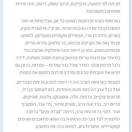
חביתה לפי הזמנה, פנקייקים, פרנץ' טוסט, דייסה, מיצי פירות
סחוטים במקום ועוד.
בארוחות הצהרים המנות השתנו כל יום, אבל פחות או יותר
הוגשו בהן כל יום דג נא (כמו טרטר, סביצ'ה או קערת פוקי),
בשרים, פילה דג טרי, תבשילים מקומיים (מעולים), לחמים,
מבחר נאה של נקניקים וגבינות, בר סלטים, פירות טריים
וקינוחים בשפע. כמו כן הייתה פינה איטלקית ואהובה עלי
במיוחד עם פיצות טריות מהטאבון ומנת פסטה משתנה, לידה
גלגל פרמזן ענקי. החדר אוכל בנוי עמדות – עמדות, ברובן גם
תראו את הטבחים מכינים ומרכיבים לכם במקום את המנות.
המבחר בארוחות הערב היה די דומה למזנון ארוחת הצהריים,
אבל בכל ערב היו כמה מנות מיוחדות, כמו לובסטר בגריל,
סרטנים ענקיים, צדפות, טלה, אוסובוקו, צלעות, סטייקים,
פריים ריב, כבד אווז צרוב, סטייק טרטר, צלי עגל, רוסטביף
ועוד. לפני כל ארוחת ערב, הייתה "קבלת פנים" ברחבה
החיצונית לצד הבריכה הראשית בה הוגשו מתאבנים טעימים
וקוקטיילים. אתם יודעים, לפתוח ככה את התאבון.