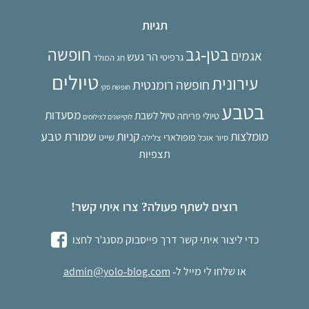
תגיות
בטן-גב
חופשה
אגמים
הר געש
גרפיטי
חג המולד
טיולים
עירונית
חופשה רומנטית
חופשת סקי
בטבע
מסעדות
טיול לשבת
טיולי פריחה
לוקיישנים לצילומים
שמורת טבע
מומלצות
קניות
פופולארי
שייט
סיור אוכל
צלילה
תצפיות
רוצים לשתף פעולה? צרו איתי קשר!
כדי ליצור איתי קשר דרך פייסבוק מסנג'ר לחצו
או
שלחו לי מייל
ל-
admin@yolo-blog.com