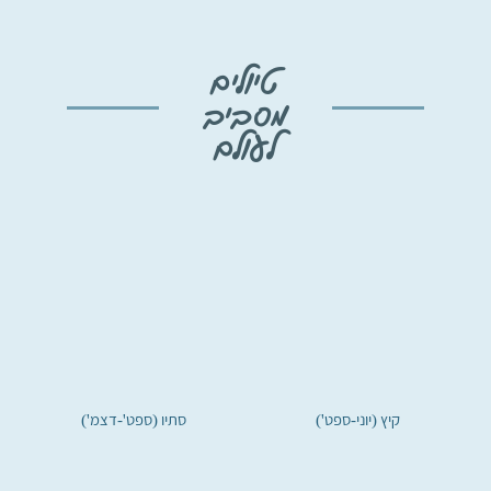
טיולים
מסביב
לעולם
קיץ (יוני-ספט')
סתיו (ספט'-דצמ')