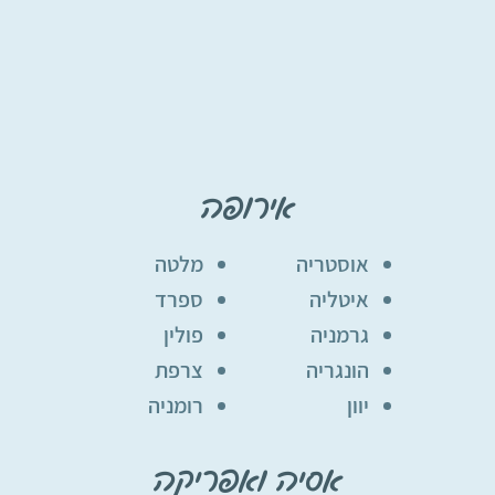
אירופה
אוסטריה
מלטה
איטליה
ספרד
גרמניה
פולין
הונגריה
צרפת
יוון
רומניה
אסיה ואפריקה