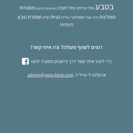
בטבע
מסעדות
טיול לשבת
טיולי פריחה
לוקיישנים לצילומים
שמורת טבע
מומלצות
קניות
פופולארי
שייט
סיור אוכל
צלילה
תצפיות
רוצים לשתף פעולה? צרו איתי קשר!
כדי ליצור איתי קשר דרך פייסבוק מסנג'ר לחצו
או
שלחו לי מייל
ל-
admin@yolo-blog.com