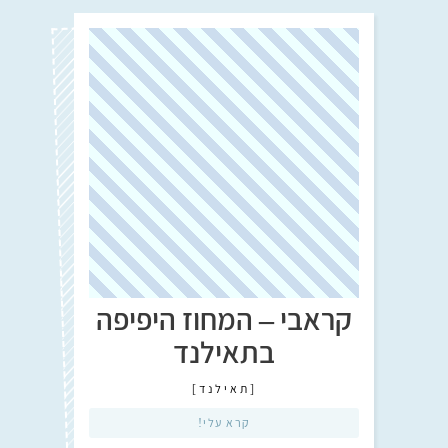
קראבי – המחוז היפיפה
בתאילנד
[
תאילנד
]
קרא עלי!