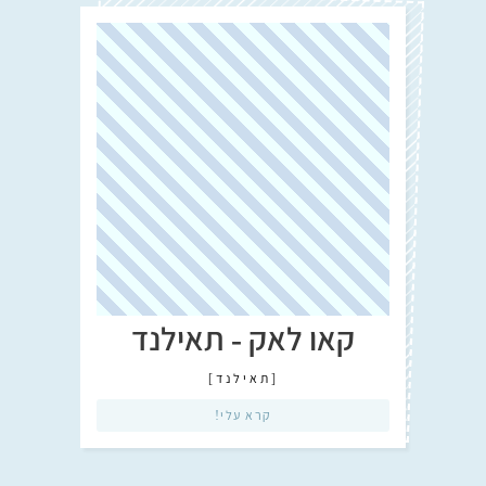
קאו לאק - תאילנד
[
תאילנד
]
קרא עלי!