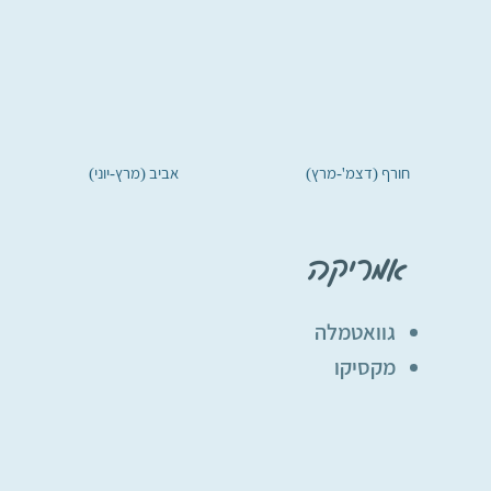
חורף (דצמ'-מרץ)
אביב (מרץ-יוני)
אמריקה
גוואטמלה
מקסיקו