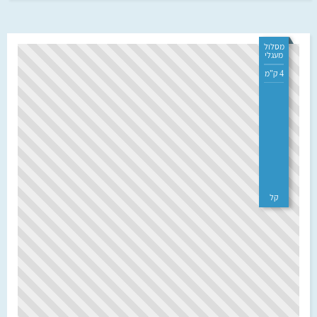
מסלול
מעגלי
4 ק"מ
קל