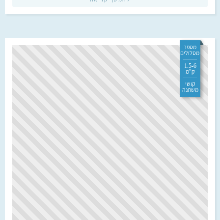
מספר
מסלולים
1.5-6
ק"מ
קושי
משתנה