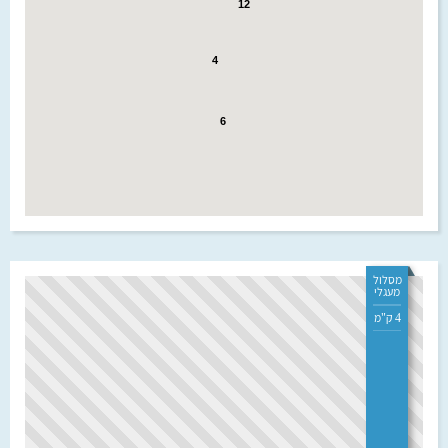
12
4
6
מסלול
מעגלי
4 ק"מ