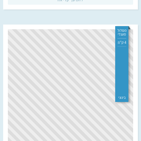
מסלול
מעגלי
4 ק"מ
בינוני