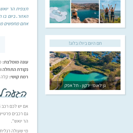
האזור. ביום בו 
אתם מחפשים מסלו
חם היום ביולו בלוג!
עונה מומלצת
:
כ
נקודת התחלה וס
רמת קושי
:
קלה -
גן לאומי ירקון - תל אפק
הגעה לת
גם רכבים פרטיים
הר יואש".
מי שעולה רגלית 