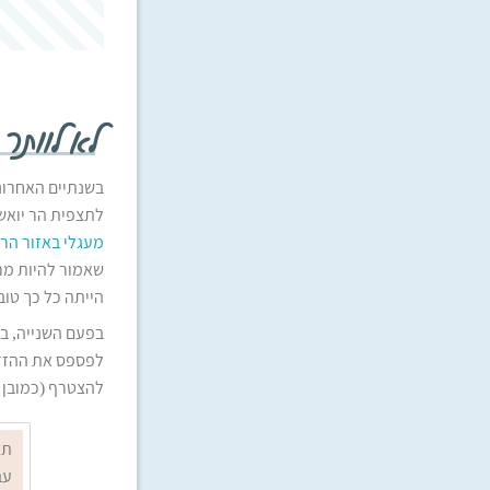
לא לוותר
בשנתיים האחרונ
לתצפית הר יואש 
מעגלי באזור הרי
שאמור להיות מר
הייתה כל כך טוב
בפעם השנייה, ב
לפספס את ההזדמ
להצטרף (כמובן ש
תצ
עב