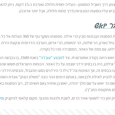
ההר. עלו מכיוון צפון דרך השביל המסומן - העליה יחסי
ש עליו נוסעות המכוניות (דרך פחות תלולה, אבל יותר ארוכה).
ר יואש
הר יואש הוא אחת הפסגות הגבוהות מבין הרי אילת. מפסג
ון נחל גשרון, הר שלמה, הר יהושפט, הרי אדום, הערבה הדרומית ובקעת הירח. 
לוט, עם מפה של האזור, המסבירה מהי כל נקודה.
יואש היווה נקודה אסטרטגית. עד ל
מבצע "עובדה"
בשנת 1949, בו נכב
ילת), היה בו בסיס ירדני שצפה על כל האזור. הכוחות הישראלים חששו שה
ו בבסיס זה, אך האזנות צה"ל גילו כי הירדנים נסוגו מהגבול, והבסיס הירדני 
ה להגיע לאילת ולכבושה. באותם הימים ההר כונה "משלט הצוק" וועדת הש
ם הר יואש על שם מלך יהודה, יואש בן אחזיה (אם תשימו לב, רוב הפסגות באז
ים מתקופת התנ"ך).
ק זמן כדי לשאוף אוויר הרים, לשבת ולהנות מהנוף. מקום קלאסי לפיקניק ו
פק