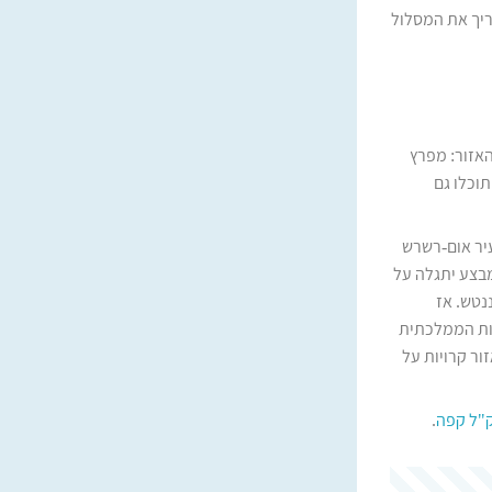
ת תלולה ואורכת כ-15 דקות. ניתן להאריך את המסלול
תו נשקף נוף של 360 מעלות אל כל האזור: מפרץ
תוכלו גם
שה העיר אום-רשרש
מבצע יתגלה על
ננטש. אז
מות הממלכתית
ור קרויות על
"ל קפה
.