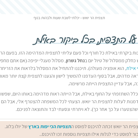
תצפית הר יואש - יכלתי לשבת שעות ולבהות בנוף
 על התצפית, בכל ביקור באילת
ות ביקרתי באילת כל חורף וכל פעם עליתי לתצפית המדהימה הזו. בפעם הרא
כחלק ממסלול של טיול יום ב
נחל גשרון
, מסלול מעגלי יפיפה (אם אתם מחפ
 אילת
, הוא אופציה מעולה). תיכננו להתחיל את המסלול בלראות את הזריח
אה מדהים, אבל בסוף העדפנו להמשיך לישון והגענו לתצפית קצת יותר מאו
ה, אבל עדיין התצפית הייתה מרשימה.
כלל השתזפתי על החוף באילת, אבל הייתה ראות מדהימה באותו היום, שפשוט
נות לעלות לתצפית הר יואש. הצעתי לכל המשפחה להצטרף אלי, אבל הם 
הצטערו על כך אחר כך). לא ויתרתי ונסעתי לבד והתוצאה לפניכם.
פית הר יואש זכתה להיכנס לפוסט ה
תצפיות הכי יפות בארץ
של יולו בלוג.
ור לפוסט כדי לגלות אילו תצפיות נוספות זכו להיכנס..