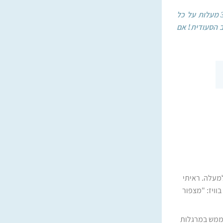
תצפית הר יואש נמצאת כ-15 דקות נסיעה מהעיר אילת, על כביש 12, ומציעה נוף של 360 מעלות על כל
ב הסעודית! אם
י למעלה. ראיתי
וויז: "מצפור
 ממש במרגלות