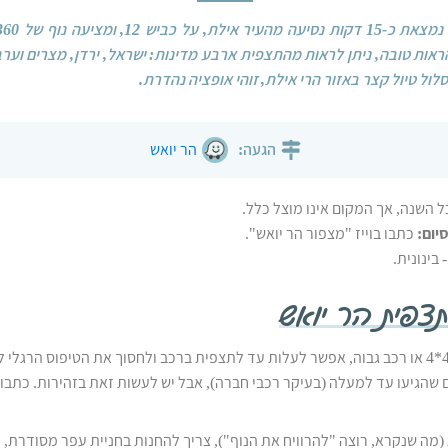
הראות טובה, ניתן לראות מהתצפית ארבע מדינות: ישראל, ירדן, מצרים וער
ל טיול קצר באזור הרי אילת, זוהי אופציה נהדרת.
הגעה:
הר יואש
ל השנה, אך המקום אינו מוצל כלל.
יום:
כתבו בוייז "מצפור הר יואש".
 בינונית.
צפית הר יואש
אם יש לכם רכב 4*4 או רכב גבוה, אפשר לעלות עד לתצפית ברכב ולחסוך את הטיפוס הרגל
 שהגיעו עד למעלה (בעיקר רכבי חברה), אבל יש לעשות זאת בזהירות. כתבו ב
(מה שנקרא, רוצה "להרוויח את הנוף"), צריך להחנות בחניית עפר מסודרת,