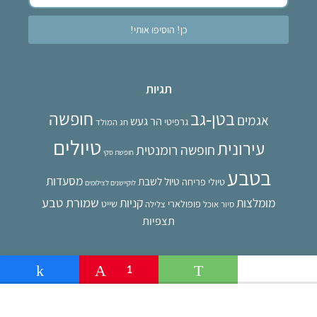
תגיות
בטן-גב
חופשה
אגמים
הר געש
גרפיטי
חג המולד
טיולים
עירונית
חופשה רומנטית
חופשת סקי
בטבע
מסעדות
טיול לשבת
טיולי פריחה
לוקיישנים לצילומים
שמורת טבע
מומלצות
קניות
פופולארי
שייט
סיור אוכל
צלילה
תצפיות
Share
Pin
1
WhatsApp
Teleg
רוצים לשתף פעולה? צרו איתי קשר!
כדי ליצור איתי קשר דרך פייסבוק מסנג'ר לחצו