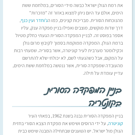
את רמת הגולן ישראל כבשה מידי הסורים, במלחמת ששת
הימים, אולם עד היום ניתן למצוא באזור זה "מזכרות"
מהנוכחות הסורית. מבריכות קצינים, כמו ה
ג'וחדר
ו
עין כנף
,
דרך שדות מוקשים, מוצבים ואפילו בניין מפקדה ענק, עליו
אספר בפוסט זה. לבניין המפקדה הסורית הגעתי כחלק מטיול
ברמת הגולן. המפקדה ממוקמת בסמוך לקיבוץ מרום גולן
וכקילומטר מערבית לעיר קוניטרה, אשר בסוריה. שמעתי רבות
על המקום, אבל כשהגעתי לשם, לא יכולתי שלא להתרשם
מהעובדה שמפקדה סורית, אשר ננטשה במלחמת ששת הימים,
עדיין עומדת על תילה.
בניין המפקדה הסורית
בקונטריה
בניין המפקדה הסורית נבנה בשנת 1962, בפאתי העיר
קוניטרה
, על ידי הרוסים ושימש את מפקדת הצבא הסורי בחזית
הגולן מול ישראל. יש הטוענים שבתחילה המבנה שימש כבית