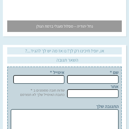
נחל יהודיה – מסלול מעגלי ברמת הגולן
או, יופי! חיכינו רק לך! נו אז מה יש לך להגיד...?
השאר תגובה
שם
*
אימייל
*
אתר
שדות חובה מסומנים ב *
כתובת האימייל שלך לא תפורסם
התגובה שלך