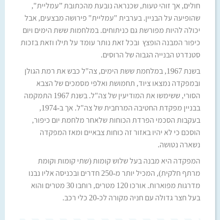
חולים, אך זוהי טעות, שכנראה נובעת מהכתובת ”עמליית",
שהופיעה על הבניין. בערבית "עמליית" פירושה מבצעים, אבל
יכולה להיות מפורשת גם כניתוחים. במלחמות ששת הימים ויום
כיפור המבנה הופצץ ובכל זאת נותר עומד על תילו וזאת בזכות
סטנדרט הבנייה הגבוה של הרוסים.
בשנת 1967, במלחמת ששת הימים, צה"ל כבש את רמת הגולן
ובמפקדה נמצאו ציוד, תחמושת ואלפי מסמכים של הצבא
הסורי, ששימשו את המודיעין של צה"ל. בשנת 1967 התמקמה
בבניין מפקדת החטיבה המרחבית של צה"ל. אך ב-1974,
בעקבות הסכמי הפרדת הכוחות שלאחר מלחמת יום כיפור,
הוסכם כי לא יהיו באזור זה כוחות צבאיים ומאז המפקדה
נשארה נטושה.
המפקדה היא מבנה בעל שלוש קומות (שתי קומות וקומת
מרתף חלקית), המכיל יותר מ-250 חדרים ובכניסה אליו נבנו
מדרגות מפוארות. אורכו 120 מטרים, רוחבו 30 מטרים והוא
בעל חצר גדולה עם חניה מקורה לכ-20 כלי רכב.