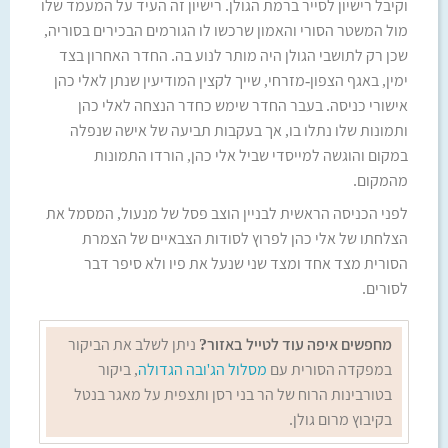
וקיבל רישיון לסייר ברמת הגולן. רישיון זה העיד על המעמד שלו
מול המשטר הסורי והאמון שרכשו לו הגורמים הבכירים בסוריה,
שכן רק לתושבי הגולן היה מותר לנוע בה. החדר האחרון בצד
ימין, באגף הצפון-מזרחי, שייך לקצין המודיעין שנתן לאלי כהן
אישורי כניסה. בעבר החדר שימש כחדר הנצחה לאלי כהן
ותמונות שלו נתלו בו, אך בעקבות תביעה של אישה שנפלה
במקום והוגשה למייסדי שביל אלי כהן, הורדו התמונות
מהמקום.
לפני הכניסה הראשית לבניין הוצב פסל של מנעול, המסמל את
הצלחתו של אלי כהן לפרוץ לסודות הצבאיים של הצמרת
הסורית מצד אחד ומצד שני שנעל את פיו ולא סיפר דבר
לסורים.
מחפשים איפה עוד לטייל באזור?
ניתן לשלב את הביקור
במפקדה הסורית עם
מסלול הג'ובה הגדולה
, ביקור
בטורבינות הרוח של הר בני רסן ותצפית על מאגר בנטל
בקיבוץ מרום גולן.