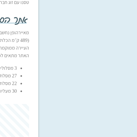
טסנו עם זוג חברי
אתר הסק
מאיירהופן נחשב 
(489 ק״מ הכלולים בסקי פס), מלונות טובים ועיירה שוקקת חיים.
העיירה ממוקמת בגובה 630 מ`, מעליה מתנשאים רכסים בגבהים 
האתר מתאים לכל
3 מסלולים שחורים (20 ק"מ)
27 מסלולים אדומים (94 ק"מ)
22 מסלולים כחולים (45 ק"מ)
30 מעליות סקי