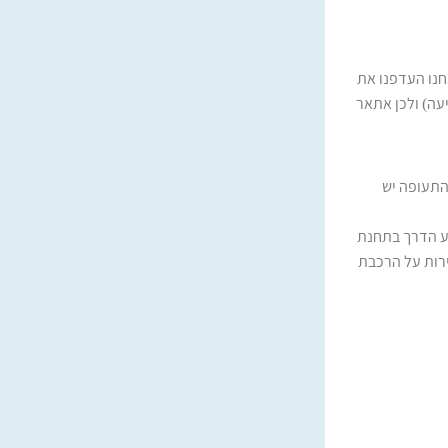
אינסבורק (70 ק"מ מהעיירה). אנחנו העדפנו את
עה) ולכן אתאר
Innsbruck hb- ביציאה משדה התעופה יש
ך להחליף רכבת באמצע הדרך בתחנת
קנות ישירות על הרכבת