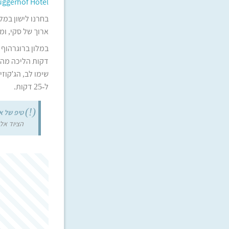
uggerhof Hotel
בחרנו לישון במלו
ארוך של סקי, ומ
דקות הליכה מהמעלית הראשית (nkenbahn
ל-25 דקות.
טיפ של א
הציוד אל 