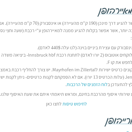
איירהופן
למאיירהופן אפשר להגיע דרך מינכן (190 ק"מ מהעיירה) או 
 יותר, אשר אפשר בקלות להגיע ממנה למאיירהופן ע"י רכבת (שעה וחצי נסי
רק עם עצירת ביניים בוינה (לנו עלה 440$ לאדם).
מהשדה תעופה לוקחים אוטובוס (2 יורו לאדם) לתחנת רכבת f
פש את קו F.
בתחנת הרכבת קונים כרטיס ישירות לMayrhofen im Zillertal. יש צור
Jenbach Bahnhof (עלות הכרטיס 13 יורו). אם לא הספקתם לקנות כרטיסים- ניתן ל
ץ להתעדכן ב
לוח הזמנים של הרכבות
.
 שירותי איסוף מהרכבת בחינם, ומראש תיאמתי איתם את שעת האיסוף שלנו.
לחיפוש טיסות
לחצו כאן
רייהופן