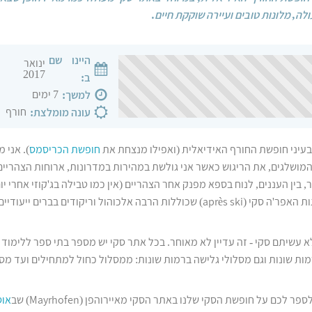
ה, מלונות טובים ועיירה שוקקת חיים.
היינו שם
ינואר
2017
ב:
7 ימים
למשך:
חורף
עונה מומלצת:
בעיני חופשת החורף האידיאלית (ואפילו מנצחת את
חופשת הכריסמס
). אני 
המושלגים, את הריגוש כאשר אני גולשת במהירות במדרונות, ארוחות הצהריי
 בין העננים, לנוח בספא מפנק אחר הצהריים (אין כמו טבילה בג'קוזי אחרי יו
המדרונות) וחגיגות האפר'ה סקי (après ski) שכוללות הרבה אלכוהול וריקודים בברים י
 עשיתם סקי - זה עדיין לא מאוחר. בכל אתר סקי יש מספר בתי ספר ללימוד 
רמות שונות וגם מסלולי גלישה ברמות שונות: ממסלול כחול למתחילים ועד מס
ר לכם על חופשת הסקי שלנו באתר הסקי מאיירוהפן (Mayrhofen) שב
אוס