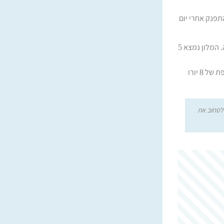
התפנק אחרי יום
במלון ברוגרהוף ארוחת בוקר מגוונת עם מארחת מקומית שמכינה לכם ביצה בבוקר לפי בחירה. המלון נמצא 5
שימו לב, הג'קוזי במלון זה מספיק בגודלו ל-2 אנשים (אפשר גם 4 לחברים קרובים) ובעלות נוספת של 8 יורו
לסחוב את